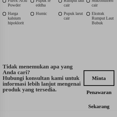
Fulvic Acid
Pupuk fe
Rumput laut
Mikronutrien
Powder
eddha
cair
cair
Harga
Humic
Pupuk larut
Ekstrak
kalsium
cair
Rumput Laut
hipoklorit
Bubuk
Tidak menemukan apa yang
Anda cari?
Hubungi konsultan kami untuk
Minta
informasi lebih lanjut mengenai
produk yang tersedia.
Penawaran
Sekarang