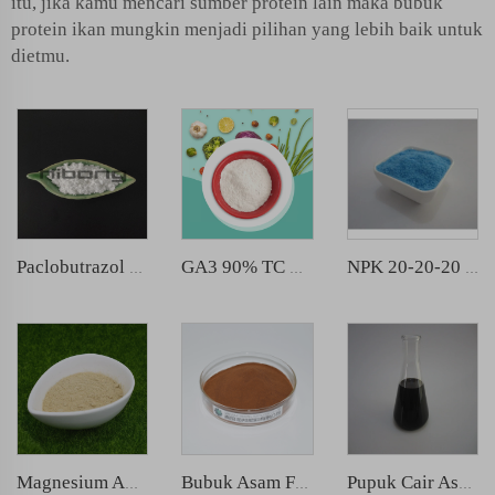
itu, jika kamu mencari sumber protein lain maka bubuk
protein ikan mungkin menjadi pilihan yang lebih baik untuk
dietmu.
Paclobutrazol 15%WP bubuk
GA3 90% TC Bubuk
NPK 20-20-20 Pupuk Bubuk Larut dalam Air
Magnesium Amino Acid Chelated
Bubuk Asam Fulvit Sumber Biologis
Pupuk Cair Asam Amino