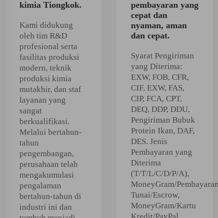
kimia Tiongkok.
pembayaran yang
cepat dan
Kami didukung
nyaman, aman
dan cepat.
oleh tim R&D
profesional serta
Syarat Pengiriman
fasilitas produksi
yang Diterima:
modern, teknik
EXW, FOB, CFR,
produksi kimia
CIF, EXW, FAS,
mutakhir, dan staf
CIP, FCA, CPT,
layanan yang
DEQ, DDP, DDU,
sangat
Pengiriman Bubuk
berkualifikasi.
Protein Ikan, DAF,
Melalui bertahun-
DES. Jenis
tahun
Pembayaran yang
pengembangan,
Diterima
perusahaan telah
(T/T/L/C/D/P/A),
mengakumulasi
MoneyGram/Pembayara
pengalaman
Tunai/Escrow,
bertahun-tahun di
MoneyGram/Kartu
industri ini dan
Kredit/PayPal.
tumbuh menjadi