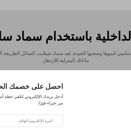
لداخلية باستخدام سماد سائ
ر أساسي لنموها وصحتها الجيدة. يُعد سماد شيلايت السائل الطريقة الم
نباتاتك المنزلية للازدهار.
التي تساعد على نمو النباتات المنزلية في الأصص. سواء كنت تزرع بع
الغذائية ستُحدث ازدهارًا في حدائق المنزل.
احصل على خصمك الح
حصرية
أدخل بريدك الإلكتروني لتلقي خطة 
من خبراء فورًا.
م إلى أكثر من 500 قيادي في الصناعة ممن
حلولنا.