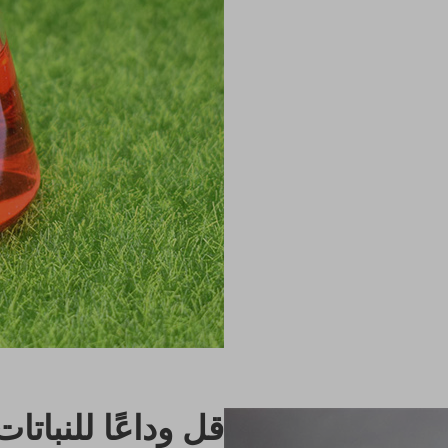
قل وداعًا للنباتات