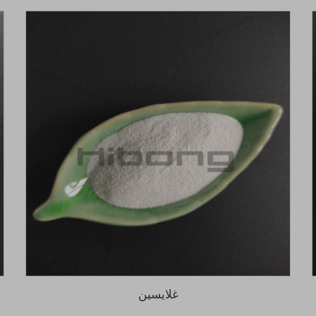
غلايسين