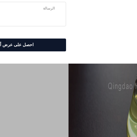
شاهد نباتات المن
صيغة السماد الس
الخاصة بنا
شركات
العناية بالنباتات المنزلية لا يجب 
احصل على عرض أس
سهل الاستخدام لدرجة يستحيل م
عندما يتعلق الأمر بتمكين النباتا