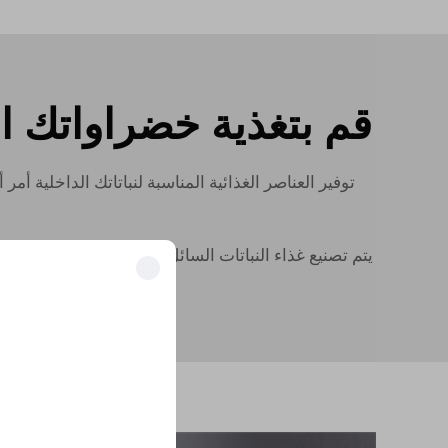
قم بتغذية خضراواتك ا
توفير العناصر الغذائية المناسبة لنباتاتك الداخلية أم
يتم تصنيع غذاء النباتات السائل لدينا من المواد الجيدة 
فتح المزايا ال
انض
حوّلوا أعمالهم باستخدام 