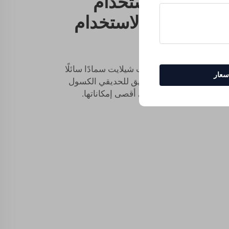
زل تزدهر باستخدام
ائل السهلة الاستخدام
أن تكون معقدة. لهذا ابتكرت شيلايت سمادًا سائلًا
عار
عها الفشل. إنه أفضل صديق للحديقي الكسول
ت داخل منزلك من النمو إلى أقصى إمكاناتها.