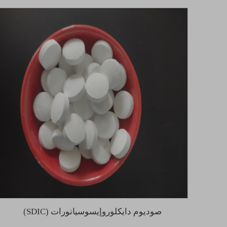
صوديوم دايكلوروإيسوسيانورات (SDIC)