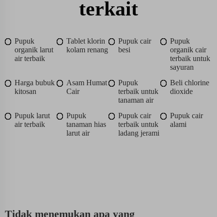
terkait
Pupuk
Tablet klorin
Pupuk cair
Pupuk
organik larut
kolam renang
besi
organik cair
air terbaik
terbaik untuk
sayuran
Harga bubuk
Asam Humat
Pupuk
Beli chlorine
kitosan
Cair
terbaik untuk
dioxide
tanaman air
Pupuk larut
Pupuk
Pupuk cair
Pupuk cair
air terbaik
tanaman hias
terbaik untuk
alami
larut air
ladang jerami
Tidak menemukan apa yang