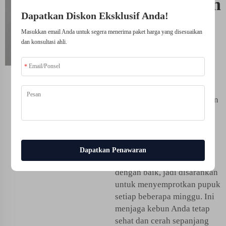
Menggunakan
Dapatkan Diskon Eksklusif Anda!
Pupuk Cair
Masukkan email Anda untuk segera menerima paket harga yang disesuaikan
Organik di
dan konsultasi ahli.
Taman Anda
Teknik lain yang dapat
digunakan adalah pemberian
pupuk organik larut dalam
air sebagai pakan reguler.
Tanaman membutuhkan
sumber nutrisi yang
Dapatkan Penawaran
konsisten agar tumbuh
dengan baik, jadi disarankan
untuk menyemprotkan pupuk
setiap beberapa minggu. Ini
menjaga kebun Anda tetap
sehat dan cerah sepanjang