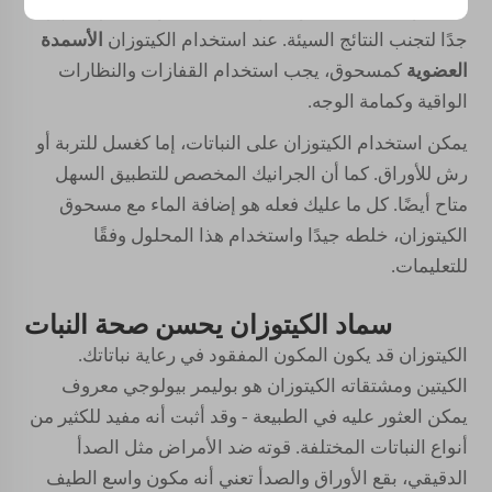
الحدائق الخاصة بك هو الأهم. اتخاذ الخطوات اللازمة مهم
جدًا لتجنب النتائج السيئة. عند استخدام الكيتوزان
الأسمدة
العضوية
كمسحوق، يجب استخدام القفازات والنظارات
الواقية وكمامة الوجه.
يمكن استخدام الكيتوزان على النباتات، إما كغسل للتربة أو
رش للأوراق. كما أن الجرانيك المخصص للتطبيق السهل
متاح أيضًا. كل ما عليك فعله هو إضافة الماء مع مسحوق
الكيتوزان، خلطه جيدًا واستخدام هذا المحلول وفقًا
للتعليمات.
سماد الكيتوزان يحسن صحة النبات
الكيتوزان قد يكون المكون المفقود في رعاية نباتاتك.
الكيتين ومشتقاته الكيتوزان هو بوليمر بيولوجي معروف
يمكن العثور عليه في الطبيعة - وقد أثبت أنه مفيد للكثير من
أنواع النباتات المختلفة. قوته ضد الأمراض مثل الصدأ
الدقيقي، بقع الأوراق والصدأ تعني أنه مكون واسع الطيف