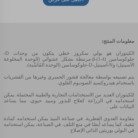
أسعار
معلومات المنتج:
الكيتوزان هو بولي سكروز خطي يتكون من وحدات D-
جلوكوسامين β-(1-4)-مرتبطة بشكل عشوائي (الوحدة المخلوعة
الأسيتيل) وN-أسيتيل-D-جلوكوسامين (الوحدة المُأسَّبة).
يتم تصنيعه بواسطة معالجة قشور الجمبري وغيرها من القشريات
باستخدام هيدروكسيد الصوديوم القلوي.
للكيتوزان العديد من الاستخدامات التجارية والطبية المحتملة. يمكن
استخدامه في الزراعة كعلاج للبذور ومبيد حيوي، مما يساعد
النباتات على
مقاومة العدوى الفطرية. في صناعة النبيذ يمكن استخدامه كمادة
تنقية، كما يساعد أيضًا في منع التلف. في الصناعة، يمكن استخدامه
في البولي يوريثين الذاتي الإصلاح