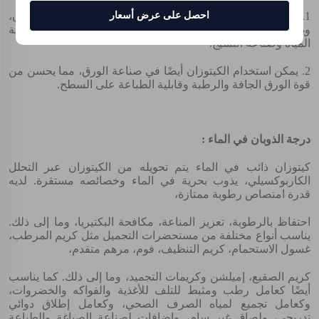
احصل على عرض أسعار
1. يمتلك الكيتوزان خصائص امتصاص جيدة لأشباه المعادن،
ويستخدم في معالجة مياه الصرف العضوية، مياه صبغية، تنقية
المياه وصناعة النسيج.
2. يمكن استخدام الكيتوزان أيضًا في صناعة الورق، مما يحسن من
قوة الورق الجافة والرطبة وقابلية الطباعة على السطح.
درجة الذوبان في الماء :
كيتوزان ذائب في الماء يتم تحويله من الكيتوزان عبر التحلل
الكاربوكسيلي، يذوب بحرية في الماء وخصائصه مستقرة. لديه
قدرة امتصاص رطوبة ممتازة،
احتفاظ بالرطوبة، تعزيز المناعة، مكافحة البكتيريا، وما إلى ذلك.
يناسب أنواع مختلفة من مستحضرات التجميل مثل كريم المرطب،
غسول الاستحمام، كريم التنظيف، فوم، مرهم متقدم،
كريم الصقيع، إميلشن وكريمات التجميد، وما إلى ذلك. كما يناسب
أيضًا كعامل رطب ومثبط للتلف للأغذية والفواكه والخضروات،
وكعامل تجميع لمياه الصرف الصحي، وكعامل إطلاق دوائي
تدريجي، ولصاق غير سام، وإضافات لصناعة الصباغة والطباعة