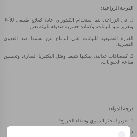
الدرجة الزراعية:
1. في الزراعة، يتم استخدام الكيتوزان عادةً كعلاج طبيعي للأ种
وتعزيز نمو النباتات، وكمادة حشرية صديقة للبيئة تعزز
القدرة الطبيعية للنباتات على الدفاع عن نفسها ضد العدوى
الفطرية.
2. كمضافات غذائية، يمكنها تثبيط وقتل البكتيريا الضارة، وتحسين
مناعة الحيوانات.
درجة الدواء:
1. تعزيز التخثر الدموي وشفاء الجروح؛
2. تُستخدم كمصفوفة لإطلاق الدواء ببطء؛