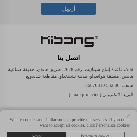
أرسِل
اتصل بنا
Add: قاعدة إنتاج شيللايت، رقم 2678، طريق هاixي، حديقة صناعية
هايبين، منطقة هوانغداو، مدينة تشينغداو، مقاطعة شاندونغ
هاتف:
+86 532 86870810
البريد الإلكتروني:
[email protected]
حقوق النسخ © شيللايت (مجموعة شاندونغ) المحدودة. جميع الحقوق
We use cookies and similar tools to provide our services. If you don't
محفوظة.
want to accept all cookies, click Personalize cookies.
Accept
Personalize cookies