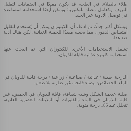
طلاء بالطلاء. في الطب، قد يكون مفيدًا في الضمادات لتقليل
النزيف وكعامل مضاد للبكتيريا؛ ويمكن أيضًا استخدامه لمساعدة
في توصيل الأدوية عبر الجلد.
وبشكل أكثر جدلًا، تم ادعاء أن الكيتوزان يمكن أن يُستخدم لتقليل
امتصاص الدهون، مما يجعله مفيدًا للحمية الغذائية، لكن هناك أدلة
ضد هذا.
تشمل الاستخدامات الأخرى للكيتوزان التي تم البحث عنها
استخدامه كليبرة غذائية قابلة للذوبان.
الدرجة: طبية / غذائية / صناعية / زراعية / درجة قابلة للذوبان في
الماء. الخصائص: بيضاء فاتحة، غير ضارة، بلا طعم،
صلبة عديمة الشكل وشبه شفافة، قابلة للذوبان في الحمض، غير
قابلة للذوبان في الماء والقلويات أو المذيبات العضوية العادية،
تتحلل عند 185 درجة مئوية.