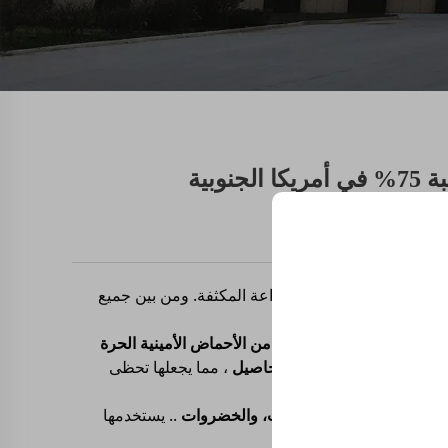
بية
والتربة الفقيرة وأنظمة الزراعة المكثفة. ومن بين جميع
ي جميع أنحاء المنطقة.
لإنزيمي، وتحتوي على
75%+ من الأحماض الأمينية الحرة
متوافقة للغاية مع جميع المحاصيل
، مما يجعلها تحظى
قمح، العنب، الحمضيات، التوت، والخضروات
.. يستخدمها