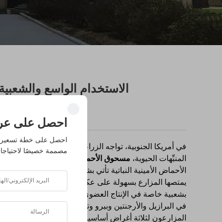
الاستخدام الواسع والشعبية الكبيرة 
احصل على عر
احصل على خطة تسعير 
في أمريكا الجنوبية، تواجه الزراعة الحديثة تحديين متزامنين
مصممة خصيصًا لاحتياجا
المنبِّهات الحيوية،
مسحوق الأحماض الأمينية المشتقة من النبات
الأحماض الأمينية النباتية تأتي بشكل طبيعي من فول الصويا أ
يمتصها المزارع بسهولة على عكس الأحماض الأمينية من مص
بشعبية خاصة في الإنتاج العضوي والموجهة للتصدير.
في البرازيل والأرجنتين وبيرو وتشيلي، يتم استخدام 75% من الأحماض الأمينية النباتية على نطاق واسع في
المزارعون لثلاثة أغراض أساسية: