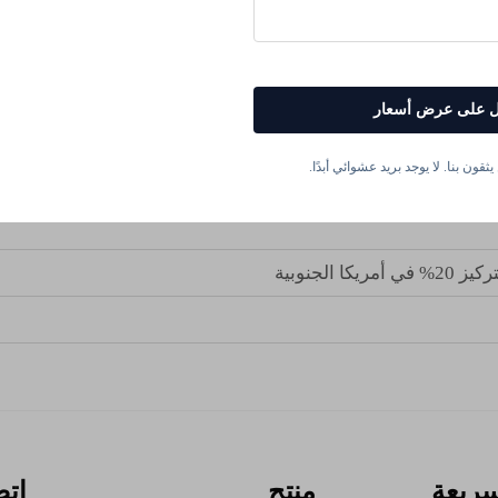
والملح، والحرارة، والبرد الشائع في جميع أنحاء القارة.
تفاظ بالزهور، ومجموعة الفاكهة، ومحتوى السكر؛ يحسن لون الفاكهة وتو
د الغذائية، وخاصة في التربة المنخفضة الخصوبة أو الحمضية.
وبية هي
أكبر مصدر في العالم للفواكه والحبوب
، والتي تتطلب مدخلات آ
 على عرض أسعار
والنباتية ومنخفضة المخاطر
.. ثالثاً، 75٪ من مسحوق الأحماض الأمينية
ف
لمزارعين المحليين.
ثقون بنا. لا يوجد بريد عشوائي أبدًا.
مُحفِّزًا حيويًّا أساسيًّا
في أ
لجنوبية
سريعة
منتج
اتص