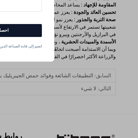
المقاومة للإجهاد
: يساعد المحاصيل على التعافي من الجفاف، 
تحسين العائد والجودة
: يعزز عملية التمثيل الضوئي، والاح
صحة التربة والجذور
: يعزز نمو الجذور ويعزز امتصاص الموا
شعبيتها تستمر في الارتفاع لأسباب واضحة أولاً، أمريكا الجن
احصل
في البرازيل والأرجنتين وبيرو تؤيد بشدة
المنتجات الطبيعية 
الأسمدة والمبيدات الحشرية
، وتتناسب تمامًا مع ممارسات ا
انضم إلى قادة الصناعة الذين ي
وبما أن الاستدامة أصبحت اتجاهًا عالميًّا، فإن نسبة ٧٥٪ من الأحماض الأمينية المشتقة من النباتات ستظل
والزراعة الأكثر اخضرارًا في القارة بأكملها.
السابق:
التطبيقات الشائعة وفوائد حمض الجيبريليك بتركيز 20% في أمريكا ا
التالي:
لا شيء
روابط 