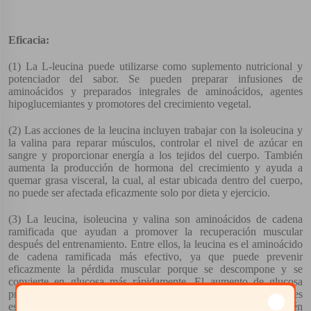
Eficacia:
(1) La L-leucina puede utilizarse como suplemento nutricional y
potenciador del sabor. Se pueden preparar infusiones de
aminoácidos y preparados integrales de aminoácidos, agentes
hipoglucemiantes y promotores del crecimiento vegetal.
(2) Las acciones de la leucina incluyen trabajar con la isoleucina y
la valina para reparar músculos, controlar el nivel de azúcar en
sangre y proporcionar energía a los tejidos del cuerpo. También
aumenta la producción de hormona del crecimiento y ayuda a
quemar grasa visceral, la cual, al estar ubicada dentro del cuerpo,
no puede ser afectada eficazmente solo por dieta y ejercicio.
(3) La leucina, isoleucina y valina son aminoácidos de cadena
ramificada que ayudan a promover la recuperación muscular
después del entrenamiento. Entre ellos, la leucina es el aminoácido
de cadena ramificada más efectivo, ya que puede prevenir
eficazmente la pérdida muscular porque se descompone y se
convierte en glucosa más rápidamente. El aumento de glucosa
previene el daño a los tejidos musculares, por lo que es
especialmente bueno para los culturistas. La leucina también