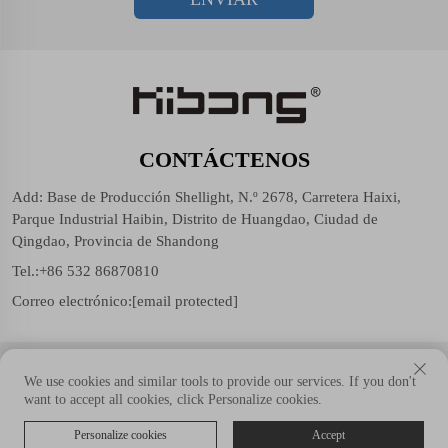
CONTÁCTENOS
Add: Base de Producción Shellight, N.º 2678, Carretera Haixi,
Parque Industrial Haibin, Distrito de Huangdao, Ciudad de
Qingdao, Provincia de Shandong
Tel.:
+86 532 86870810
Correo electrónico:
[email protected]
Copyright © Shellight (Shandong Group) Co., Ltd. Todos los
We use cookies and similar tools to provide our services. If you don't
derechos reservados.
want to accept all cookies, click Personalize cookies.
Personalize cookies
Accept