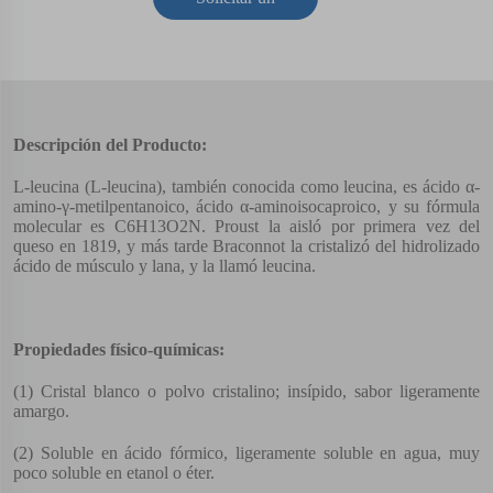
presupuesto
Descripción del Producto:
L-leucina (L-leucina), también conocida como leucina, es ácido α-
amino-γ-metilpentanoico, ácido α-aminoisocaproico, y su fórmula
molecular es C6H13O2N. Proust la aisló por primera vez del
queso en 1819, y más tarde Braconnot la cristalizó del hidrolizado
ácido de músculo y lana, y la llamó leucina.
Propiedades físico-químicas:
(1) Cristal blanco o polvo cristalino; insípido, sabor ligeramente
amargo.
(2) Soluble en ácido fórmico, ligeramente soluble en agua, muy
poco soluble en etanol o éter.