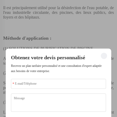
Il est principalement utilisé pour la désinfection de l'eau potable, de
l'eau industrielle circulante, des piscines, des lieux publics, des
foyers et des hôpitaux.
Méthode d'application :
(1)
SOLUTIONS DE PURIFICATION DE PISCINE
Obtenez votre devis personnalisé
Applicable à tous les types de piscines, désinfection de l'eau de
sauna, surtout pour les piscines publiques et familiales.
Recevez un plan tarifaire personnalisé et une consultation d'expert adaptée
aux besoins de votre entreprise.
(2)
SOLUTION DE DÉSINFECTION POUR L'ÉLEVAGE
Solutions de désinfection professionnelles pour les élevages de
poulets et de bétail, adaptées à tous les centres d'élevage de grande,
moyenne et petite taille.
(3)
SOLUTION DE DÉSINFECTION HOSPITALIÈRE
Les solutions de désinfection hospitalière standardisées sont
adaptées pour diverses applications de désinfection