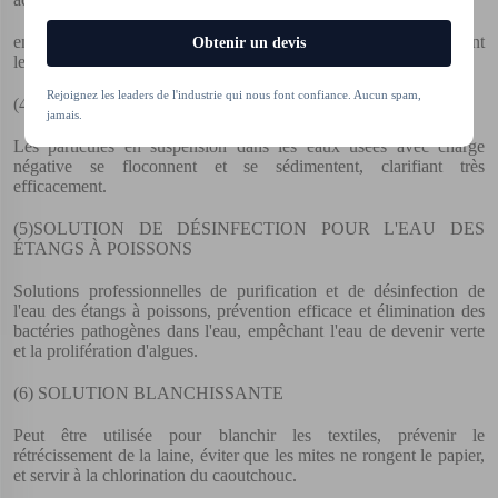
environnements, éliminant efficacement les bactéries et bloquant
Obtenir un devis
leur infection.
Rejoignez les leaders de l'industrie qui nous font confiance. Aucun spam,
(4)
SOLUTIONS DE TRAITEMENT DES EAUX USÉES
jamais.
Les particules en suspension dans les eaux usées avec charge
négative se floconnent et se sédimentent, clarifiant très
efficacement.
(5)
SOLUTION DE DÉSINFECTION POUR L'EAU DES
ÉTANGS À POISSONS
Solutions professionnelles de purification et de désinfection de
l'eau des étangs à poissons, prévention efficace et élimination des
bactéries pathogènes dans l'eau, empêchant l'eau de devenir verte
et la prolifération d'algues.
(6)
SOLUTION BLANCHISSANTE
Peut être utilisée pour blanchir les textiles, prévenir le
rétrécissement de la laine, éviter que les mites ne rongent le papier,
et servir à la chlorination du caoutchouc.