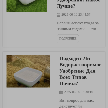
здорового питания.
Лучше?
Эй, а ты знаешь, что
фермеры
2025-06-10 23:44:57
используют жидкие
Первый аспект ухода за
удобрения? Жидкое
нашими садами — это
удобрение — это
удобрение, которое мы
био...
ПОДРОБНЕЕ
используем. На самом
деле существует два
основных типа
Подходит Ли
удобрений: жидкое
удобрение и
Водорастворимое
гранулированное
Удобрение Для
удобрение. У каждого
Всех Типов
есть свои плюсы и
Почвы?
минусы, поэтому
давайте посмотрим,
2025-06-06 18:30:10
какой из них может быть
Вот вопрос для вас:
лучше для вас...
действует ли