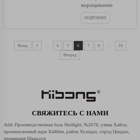
выращивании
культур, фермеры
ПОДРОБНЕЕ
хотят максимально
эффективно
использовать свои
удобрения.
...
...
Назад
1
4
5
6
7
8
10
Удобрения — это
Вперед
любые вещества,
используемые для
стимуляции роста
растений путем
обеспечения
питательными
веществами. Один
особый ингредиент,
СВЯЖИТЕСЬ С НАМИ
который может
Add: Производственная база Shellight, №2678, улица Хайси,
помочь удобрениям
промышленный парк Хайбин, район Хуандао, город Циндао,
работать более
провинция Шаньдун