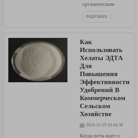
органическим
фермером, крайне
ПОДРОБНЕЕ
важно использовать
продукты, которые
также экологически
Как
безопасны. У вас
может быть много
Использовать
вариантов, но одним
Хелаты ЭДТА
из лучших
Для
вариантов является
Повышения
удобрение на основе
Эффективности
хитозана. Обычные
Удобрений В
органические
Коммерческом
удобрения — это те,
Сельском
которые...
Хозяйстве
2024-12-19 10:44:38
Когда речь идет о