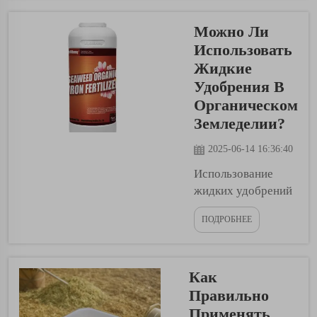
воздействие
Можно Ли
оказывают
жидкие
Использовать
удобрения. Но
Жидкие
не все жидкие
Удобрения В
удобрения
Органическом
одинаковы.
Земледелии?
Некоторые
более
2025-06-14 16:36:40
эффективны на
Использование
одном типе
жидких удобрений
почвы, чем на
может помочь
другом. В этом
ПОДРОБНЕЕ
фермерам,
руководстве мы
выращивающим
рассмотрим, как
органические
выбрать лучшее
Как
культуры. Есть
жидко
много причин для
Правильно
удобрение для...
применения
Применять