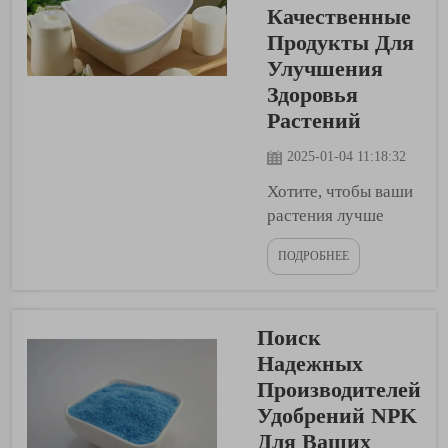
хитозанового
Качественные
удобрения.
Продукты Для
Хитозановое
Улучшения
удобрение — это
Здоровья
уникальное
Растений
удобрение,
полученное из
2025-01-04 11:18:32
раковых и
Хотите, чтобы ваши
креветочных
растения лучше
панцирей. Листовые
росли и были
овощи: Это
ПОДРОБНЕЕ
здоровыми?
удобрение...
Подумайте о том,
как растения
Поиск
получают
необходимые
Надежных
питательные
Производителей
вещества для
Удобрений NPK
процветания.
Для Ваших