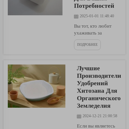
Питательные
Потребностей
вещества для
растений — это то
2025-01-01 11:48:40
же самое, что еда
Вы тот, кто любит
для нас, и одним из
ухаживать за
важных питательных
растениями? Если да,
веществ является
ПОДРОБНЕЕ
то вы знаете, что то,
железо. Железо
чем вы их кормите,
играет ключевую
важно для их
роль в питании
Лучшие
здорового и сильного
растений,...
роста. Одна из
Производители
уникальных
Удобрений
подкормок, которые
Хитозана Для
многим растениям
Органического
необходимы, это
Земледелия
удобрение NPK. NPK
— это аббревиатура
2024-12-21 21:00:58
азота, фосфора, ...
Если вы являетесь