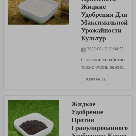
жидких удобрений
Жидкие
в органическом
Удобрения Для
земледелии. Вот
Максимальной
несколько причин,
Урожайности
по которым
Культур
фермеры могут
использовать
2025-06-13 20:04:55
удобрения в
Сельское хозяйство
жидкой форме на
также очень важно,
своих полях.
чтобы мы могли
Преимущества
ПОДРОБНЕЕ
иметь пищу,
жидких
которую едим
удобрений...
каждый день. Это
Жидкое
тяжелый труд
фермеров,
Удобрение
выращивающих
Против
культуры, такие как
Гранулированного
фрукты и овощи, для
Удобрения: Какое