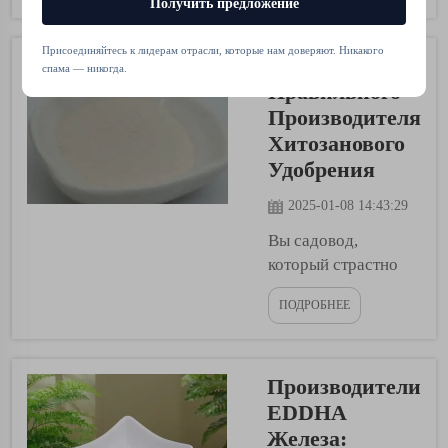
Получить предложение
железо для роста
растений. Железо
Присоединяйтесь к лидерам отрасли, которые нам доверяют. Никакого
Как Выбрать
является
спама — никогда.
необходимым
Правильного
минералом для того,
Производителя
чтобы растения
Хитозанового
росли сильными и
Удобрения
здоровыми. Оно
помогает им
2025-01-08 14:43:29
оставаться
Вы садовод,
здоровыми и давать
который страстно
много фруктов и
желает иметь
овощей. Но иногда
ПОДРОБНЕЕ
красивые и
растения...
здоровые комнатные
растения? Если да,
Производители
то вы можете
рассмотреть
EDDHA
применение
Железа: