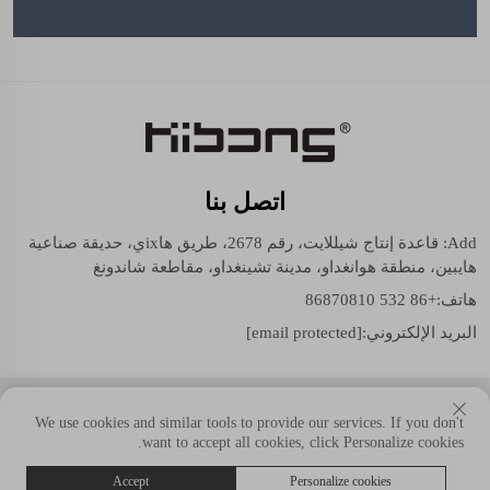
اتصل بنا
Add: قاعدة إنتاج شيللايت، رقم 2678، طريق هاixي، حديقة صناعية
هايبين، منطقة هوانغداو، مدينة تشينغداو، مقاطعة شاندونغ
هاتف:
+86 532 86870810
البريد الإلكتروني:
[email protected]
حقوق النسخ © شيللايت (مجموعة شاندونغ) المحدودة. جميع الحقوق
We use cookies and similar tools to provide our services. If you don't
محفوظة.
want to accept all cookies, click Personalize cookies.
Accept
Personalize cookies